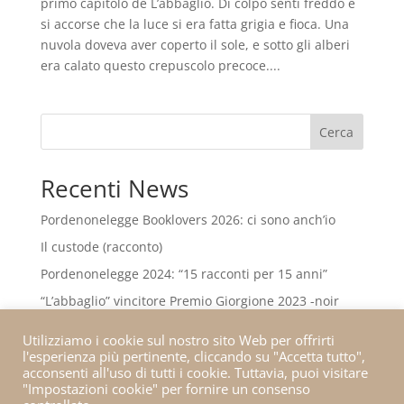
primo capitolo de L’abbaglio. Di colpo sentì freddo e
si accorse che la luce si era fatta grigia e fioca. Una
nuvola doveva aver coperto il sole, e sotto gli alberi
era calato questo crepuscolo precoce....
Cerca
Recenti News
Pordenonelegge Booklovers 2026: ci sono anch’io
Il custode (racconto)
Pordenonelegge 2024: “15 racconti per 15 anni”
“L’abbaglio” vincitore Premio Giorgione 2023 -noir
“L’abbaglio” in finale al Premio Giorgione
Utilizziamo i cookie sul nostro sito Web per offrirti
l'esperienza più pertinente, cliccando su "Accetta tutto",
acconsenti all'uso di tutti i cookie. Tuttavia, puoi visitare
"Impostazioni cookie" per fornire un consenso